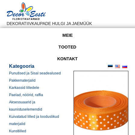
DEKORATIIVKAUPADE HULGI JA JAEMÜÜK
MEIE
TOOTED
KONTAKT
Kategooria
Punutised ja Sisal seadealused
Pakkematerjalid
Karkassid lilledele
Paelad, nöörid, raffia
Aksessuaarid ja
kaunistuselemendid
Kuivatatud lilled ja looduslikud
materjalid
Kunstlilled