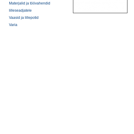
Materjalid ja töövahendid
lilleseadjatele
Vaasid ja lillepotid
Varia