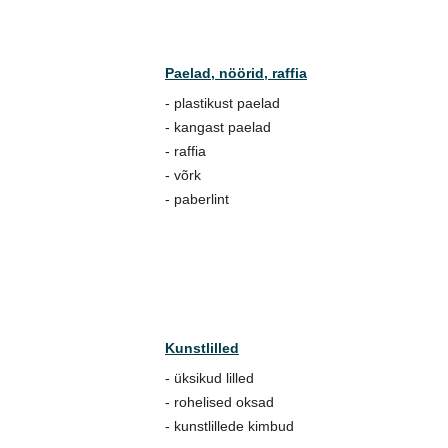
Paelad, nöörid, raffia
- plastikust paelad
- kangast paelad
- raffia
- võrk
- paberlint
Kunstlilled
- üksikud lilled
- rohelised oksad
- kunstlillede kimbud